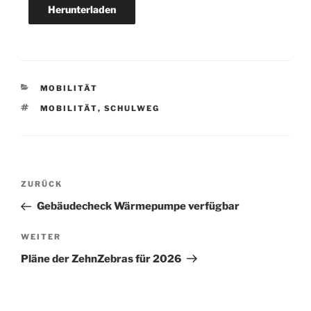
Herunterladen
KATEGORIEN
MOBILITÄT
SCHLAGWÖRTER
MOBILITÄT
,
SCHULWEG
Beitragsnavigation
Vorheriger
ZURÜCK
Beitrag
Gebäudecheck Wärmepumpe verfügbar
Nächster
WEITER
Beitrag
Pläne der ZehnZebras für 2026