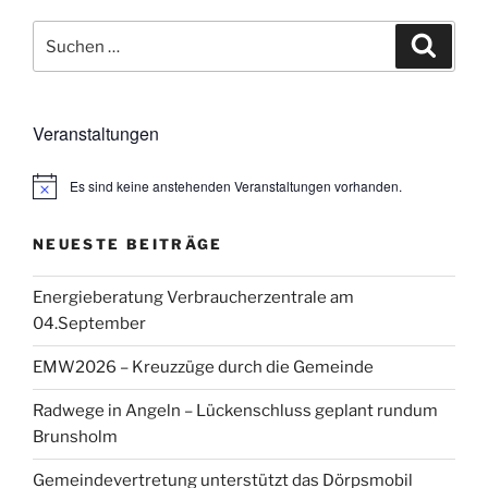
Suchen
Suche
nach:
Veranstaltungen
Es sind keine anstehenden Veranstaltungen vorhanden.
H
i
n
NEUESTE BEITRÄGE
w
e
i
Energieberatung Verbraucherzentrale am
s
04.September
EMW2026 – Kreuzzüge durch die Gemeinde
Radwege in Angeln – Lückenschluss geplant rundum
Brunsholm
Gemeindevertretung unterstützt das Dörpsmobil