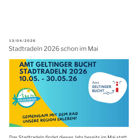
VERÖFFENTLICHT
13/04/2026
AM
Stadtradeln 2026 schon im Mai
Das Stadtradeln findet dieses Jahr bereits im Mai statt,