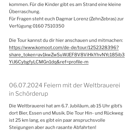
kommen. Für die Kinder gibt es am Strand eine kleine
Überraschung.
Für Fragen steht euch Dagmar Lorenz (ZehnZebras) zur
Verfügung 0160 7510350
Die Tour kannst du dir hier anschauen und mitmachen:
https://www.komoot.com/de-de/tour/1252328396?
share_token=av1kwZwSuWJEF8V8ViHkYhvNYc185ib3
YiJ6CybgfyLCMGn1dq&ref=profile-m
06.07.2024 Feiern mit der Weltbrauerei
in Schörderup
Die Weltbrauerei hat am 6.7. Jubiläum, ab 15 Uhr gibt’s
dort Bier, Essen und Musik. Die Tour Hin- und Rückweg
ist 25 km lang, es gibt ein paar anspruchsvolle
Steigungen aber auch rasante Abfahrten!