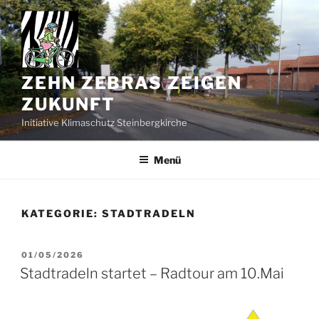
Zum
Inhalt
springen
ZEHN ZEBRAS ZEIGEN
ZUKUNFT
Initiative Klimaschutz Steinbergkirche
Menü
KATEGORIE:
STADTRADELN
VERÖFFENTLICHT
01/05/2026
AM
Stadtradeln startet – Radtour am 10.Mai