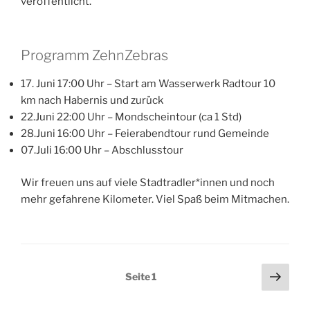
veröffentlicht.
Programm ZehnZebras
17. Juni 17:00 Uhr – Start am Wasserwerk Radtour 10
km nach Habernis und zurück
22.Juni 22:00 Uhr – Mondscheintour (ca 1 Std)
28.Juni 16:00 Uhr – Feierabendtour rund Gemeinde
07.Juli 16:00 Uhr – Abschlusstour
Wir freuen uns auf viele Stadtradler*innen und noch
mehr gefahrene Kilometer. Viel Spaß beim Mitmachen.
Seitennummerierung
Näch
Seite
1
Seit
der