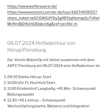
https://www.weltbrauerei.de/
https://www.komoot.com/de-de/tour/1667403655?
share_token=aiSC6WGdY0q3gHEfdqHsmap1jv7vKwl
Mo9m8jD4UrkQ0qkcn6g&ref=profile-m
06.07.2024 Hofladentour von
Hürup/Flensburg
Der Verein BobenOp e.V. bietet zusammen mit dem
ADFC Flensburg am 06.07.2024 eine Hofladentour an:
09:30 Edeka-Hürup: Start
10:00 Uhr FL Hochfeld Start
11:00 Erlebnishof Langballig +45 Min- Schwerpunkt:
Bildungsaspekt
12:30 +45 Löstrup – Schwerpunkt:
Wertschöpfungskette, Bäckerei und Integration