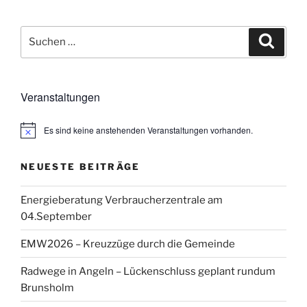
Beiträge
Suchen
Suche
nach:
Veranstaltungen
Es sind keine anstehenden Veranstaltungen vorhanden.
H
i
n
NEUESTE BEITRÄGE
w
e
i
Energieberatung Verbraucherzentrale am
s
04.September
EMW2026 – Kreuzzüge durch die Gemeinde
Radwege in Angeln – Lückenschluss geplant rundum
Brunsholm