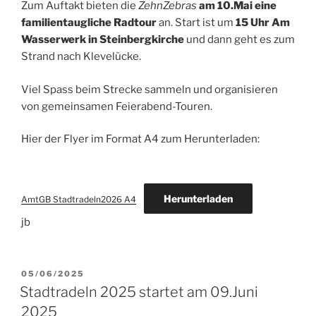
Zum Auftakt bieten die
ZehnZebras
am 10.Mai eine
familientaugliche Radtour
an. Start ist um
15 Uhr Am
Wasserwerk in Steinbergkirche
und dann geht es zum
Strand nach Klevelücke.
Viel Spass beim Strecke sammeln und organisieren
von gemeinsamen Feierabend-Touren.
Hier der Flyer im Format A4 zum Herunterladen:
Herunterladen
AmtGB Stadtradeln2026 A4
jb
VERÖFFENTLICHT
05/06/2025
AM
Stadtradeln 2025 startet am 09.Juni
2025