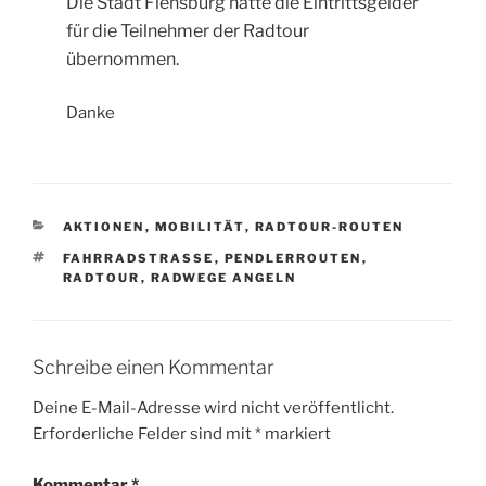
Die Stadt Flensburg hatte die Eintrittsgelder
für die Teilnehmer der Radtour
übernommen.
Danke
KATEGORIEN
AKTIONEN
,
MOBILITÄT
,
RADTOUR-ROUTEN
SCHLAGWÖRTER
FAHRRADSTRASSE
,
PENDLERROUTEN
,
RADTOUR
,
RADWEGE ANGELN
Schreibe einen Kommentar
Deine E-Mail-Adresse wird nicht veröffentlicht.
Erforderliche Felder sind mit
*
markiert
Kommentar
*