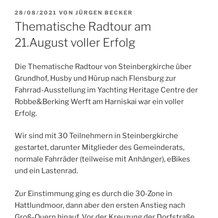
VERÖFFENTLICHT
28/08/2021
VON
JÜRGEN BECKER
AM
Thematische Radtour am
21.August voller Erfolg
Die Thematische Radtour von Steinbergkirche über
Grundhof, Husby und Hürup nach Flensburg zur
Fahrrad-Ausstellung im Yachting Heritage Centre der
Robbe&Berking Werft am Harniskai war ein voller
Erfolg.
Wir sind mit 30 Teilnehmern in Steinbergkirche
gestartet, darunter Mitglieder des Gemeinderats,
normale Fahrräder (teilweise mit Anhänger), eBikes
und ein Lastenrad.
Zur Einstimmung ging es durch die 30-Zone in
Hattlundmoor, dann aber den ersten Anstieg nach
Groß-Quern hinauf. Vor der Kreuzung der Dorfstraße