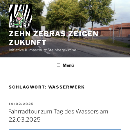
Zum
Inhalt
springen
ZEHN ZEBRAS ZEIGEN
ZUKUNFT
Initiative Klimaschutz Steinbergkirche
Menü
SCHLAGWORT:
WASSERWERK
VERÖFFENTLICHT
19/02/2025
AM
Fahrradtour zum Tag des Wassers am
22.03.2025