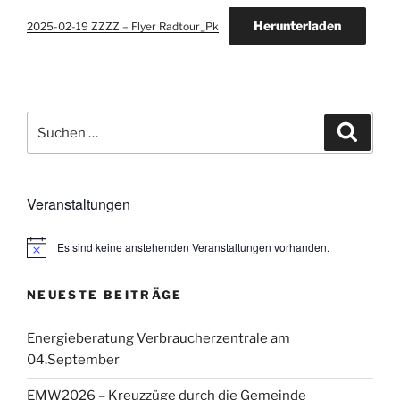
Herunterladen
2025-02-19 ZZZZ – Flyer Radtour_Pk
Suchen
Suche
nach:
Veranstaltungen
Es sind keine anstehenden Veranstaltungen vorhanden.
H
i
n
NEUESTE BEITRÄGE
w
e
i
Energieberatung Verbraucherzentrale am
s
04.September
EMW2026 – Kreuzzüge durch die Gemeinde